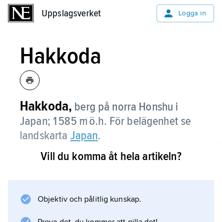
Uppslagsverket
Uppslagsverket
Logga in
Hakkoda
Hakkoda,
berg på norra Honshu i
Japan; 1 585 m ö.h. För belägenhet se
landskarta
Japan
.
Vill du komma åt hela artikeln?
Information om artikeln
Objektiv och pålitlig kunskap.