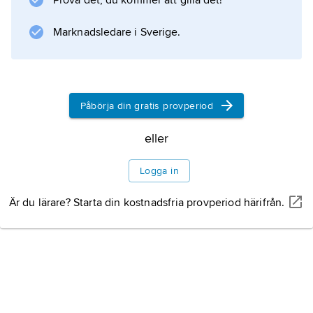
Prova det, du kommer att gilla det!
Marknadsledare i Sverige.
Påbörja din gratis provperiod
eller
Logga in
Är du lärare? Starta din kostnadsfria provperiod härifrån.