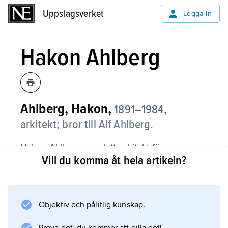
Uppslagsverket
Uppslagsverket
Logga in
Hakon Ahlberg
Ahlberg, Hakon,
1891–1984,
arkitekt; bror till Alf Ahlberg.
Hakon Ahlberg var slottsarkitekt för
Vill du komma åt hela artikeln?
Gripsholms slott 1933–70 och var
Medicinalstyrelsens arkitekt 1935–61. Han
grundade SAR (Svenska Arkitekters
Riksförbund) 1936, var dess förste ordförande
Objektiv och pålitlig kunskap.
och fungerade under många år som talesman