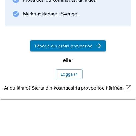
Prova det, du kommer att gilla det!
för arkitektkåren.
Marknadsledare i Sverige.
Information om artikeln
Påbörja din gratis provperiod
eller
Logga in
Är du lärare? Starta din kostnadsfria provperiod härifrån.