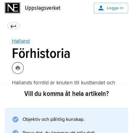
Uppslagsverket
Uppslagsverket
Logga in
Halland
Förhistoria
Hallands forntid är knuten till kustlandet och
mellanbygden; i skogsbygden förekom
Vill du komma åt hela artikeln?
temporära bosättningar längs ådalarna, medan
höglandet befolkades senare. Ca 7 650
bevarade fasta fornlämningar av förhistorisk
Objektiv och pålitlig kunskap.
art är registrerade; ca 1 100 av dessa är
boplatser, de övriga i huvudsak gravar, delvis