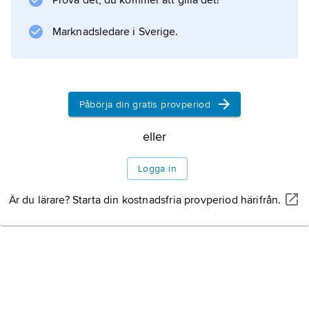
Prova det, du kommer att gilla det!
inom ca 150 gravfält.
Stenåldern
Marknadsledare i Sverige.
Bronsåldern
Järnåldern
Påbörja din gratis provperiod
eller
Logga in
Information om artikeln
Är du lärare? Starta din kostnadsfria provperiod härifrån.