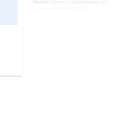
Vännäs,
kommun i Västerbotten och
Ångermanland samt tätort i
Västerbotten, båda i Västerbottens
län.
Sköllersta,
tätort i Hallsbergs
kommun, Närke (Örebro län), 20 km
sydöst om Örebro; 1 105 invånare
(2021).
Kumla,
kommun och tätort i Närke
(Örebro län).
Laxå,
kommun och tätort i Närke
och Västergötland (Örebro län).
Ödeshög,
kommun och tätort i
Östergötland (Östergötlands län).
Tomelilla
, kommun och tätort i