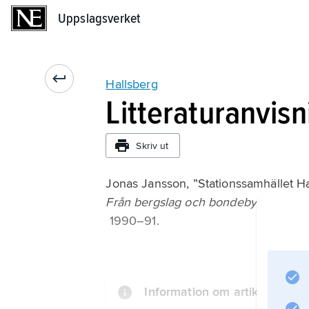
Uppslagsverket
Uppslagsverket
Hallsberg
Litteraturanvisn
Skriv ut
Jonas Jansson, ”Stationssamhället Ha
Från bergslag och bondebygd
1990–91.
Information om artikeln