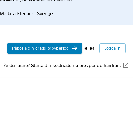
Prova det, du kommer att gilla det!
Marknadsledare i Sverige.
eller
Påbörja din gratis provperiod
Logga in
Är du lärare? Starta din kostnadsfria provperiod härifrån.