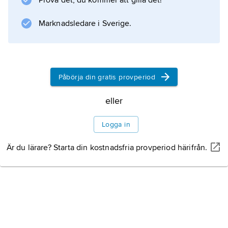
Prova det, du kommer att gilla det!
Marknadsledare i Sverige.
Påbörja din gratis provperiod
eller
Logga in
Är du lärare? Starta din kostnadsfria provperiod härifrån.