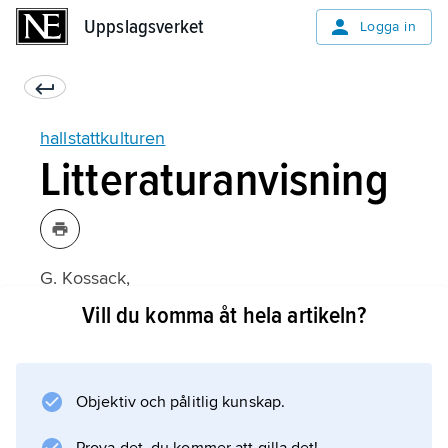
Uppslagsverket
Uppslagsverket
Logga in
hallstattkulturen
Litteraturanvisning
G. Kossack,
Südbayern während der Hallstattzeit
Vill du komma åt hela artikeln?
(1959);
Objektiv och pålitlig kunskap.
Information om artikeln