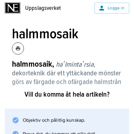
Uppslagsverket
Uppslagsverket
Logga in
halmmosaik
halmmosaik,
haʹlmintaʹrsia
,
dekorteknik där ett yttäckande mönster
görs av färgade och ofärgade halmstrån
som limmas på ett blindmaterial av t.ex.
Vill du komma åt hela artikeln?
papper, trä eller tyg på dosor, askar,
skrin, små skåp och bokband.
Objektiv och pålitlig kunskap.
I s.k.
halmapplikation