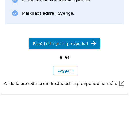
Prova det, du kommer att gilla det!
är blindmaterialet delvis synligt. Tekniken är
sedan gammalt känd från Kina och Japan och
Marknadsledare i Sverige.
sedan 1500-talet från Europa.
Litteraturanvisning
Påbörja din gratis provperiod
eller
Information om artikeln
Logga in
Är du lärare? Starta din kostnadsfria provperiod härifrån.