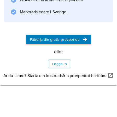
Prova det, du kommer att gilla det!
Marknadsledare i Sverige.
Information om artikeln
Påbörja din gratis provperiod
eller
Logga in
Är du lärare? Starta din kostnadsfria provperiod härifrån.