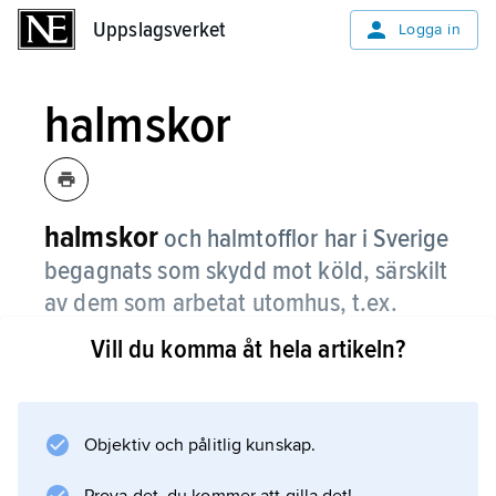
Uppslagsverket
Uppslagsverket
Logga in
halmskor
halmskor
och halmtofflor har i Sverige
begagnats som skydd mot köld, särskilt
av dem som arbetat utomhus, t.ex.
torggummor.
Vill du komma åt hela artikeln?
Se även
halmslöjd
.
Objektiv och pålitlig kunskap.