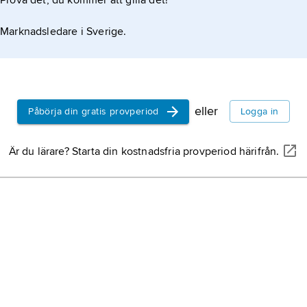
Prova det, du kommer att gilla det!
Marknadsledare i Sverige.
eller
Påbörja din gratis provperiod
Logga in
Är du lärare? Starta din kostnadsfria provperiod härifrån.