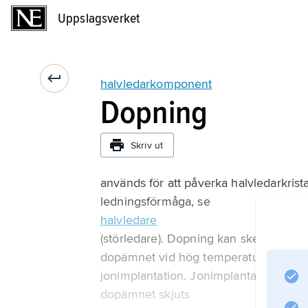
Uppslagsverket
Uppslagsverket
halvledarkomponent
Dopning
Skriv ut
används för att påverka halvledarkris
ledningsförmåga, se
halvledare
(störledare). Dopning kan ske i gasfa
dopämnet vid hög temperatur (900–120
jonimplantation. Jonimplantationstek
dopämnet skjuts