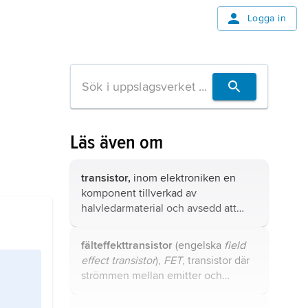
Logga in
Läs även om
transistor,
inom elektroniken en
komponent tillverkad av
halvledarmaterial och avsedd att
användas som till exempel
förstärkare i en analog krets eller
fälteffekttransistor
(engelska
field
switch i en digital krets.
effect transistor
),
FET
, transistor där
strömmen mellan emitter och
kollektor styrs kapacitivt från
styrelektroden genom den s.k.