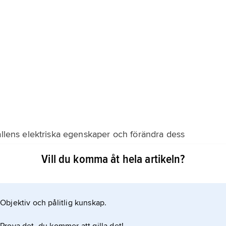
tallens elektriska egenskaper och förändra dess
Vill du komma åt hela artikeln?
s genom att störatomer från en omgivande gas av
0 °C) diffunderar in i halvledarskivan eller genom
niken är den i dag helt dominerande metoden, där
Objektiv och pålitlig kunskap.