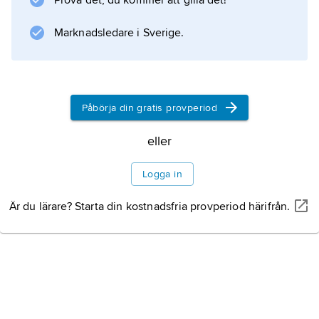
Prova det, du kommer att gilla det!
universitet (grundat 1964).
Marknadsledare i Sverige.
Information om artikeln
Påbörja din gratis provperiod
eller
Logga in
Är du lärare? Starta din kostnadsfria provperiod härifrån.