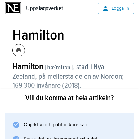
Uppslagsverket
Uppslagsverket
Logga in
Hamilton
Hamilton
,
stad i Nya
[hæʹmltən]
Zeeland, på mellersta delen av Nordön;
169 300 invånare (2018).
Vill du komma åt hela artikeln?
Hamilton, som ligger 100 km söder om
Auckland, är ett viktigt centrum för de bördiga
omgivningarna. I staden finns
exempelvis livsmedels-, verkstads- och
Objektiv och pålitlig kunskap.
plastindustri samt sågverk. Hamilton har