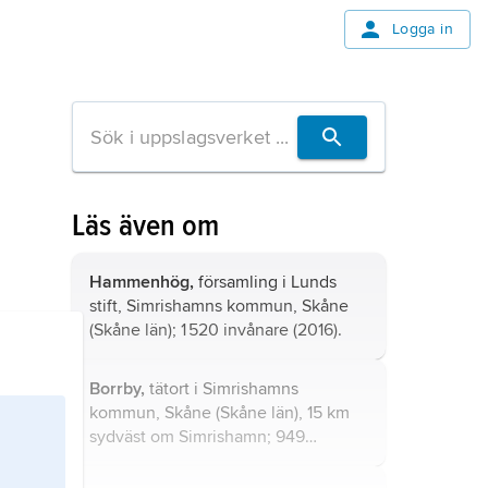
Logga in
Läs även om
Hammenhög,
församling i Lunds
stift, Simrishamns kommun, Skåne
(Skåne län); 1 520 invånare (2016).
Borrby,
tätort i Simrishamns
kommun, Skåne (Skåne län), 15 km
sydväst om Simrishamn; 949
invånare (2021).