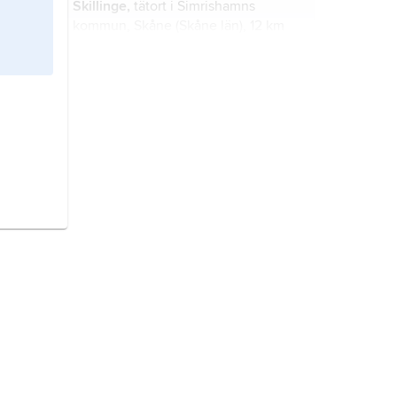
Skillinge,
tätort i Simrishamns
kommun, Skåne (Skåne län), 12 km
sydväst om Simrishamn; 964
invånare (2021).
Sankt Olof,
tätort i Simrishamns
kommun, Skåne (Skåne län); 690
invånare (2021).
Kivik,
tätort i Simrishamns kommun,
Skåne (Skåne län), 18 km nordväst
om Simrishamn; 885 invånare (2021).
Skivarp,
tätort i Skurups kommun,
Skåne (Skåne län), 10 km sydöst om
Skurup; 1 360 invånare (2021).
Brantevik,
tätort i Simrishamns
kommun, Skåne (Skåne län), 5 km
söder om Simrishamn; 353 invånare