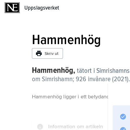
Uppslagsverket
Uppslagsverket
Hammenhög
Skriv ut
Hammenhög,
tätort i Simrishamn
om Simrishamn;
926 invånare (2021)
Hammenhög ligger i ett betydande jordbr
Information om artikeln