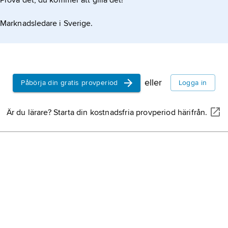
Prova det, du kommer att gilla det!
Marknadsledare i Sverige.
eller
Påbörja din gratis provperiod
Logga in
Är du lärare? Starta din kostnadsfria provperiod härifrån.