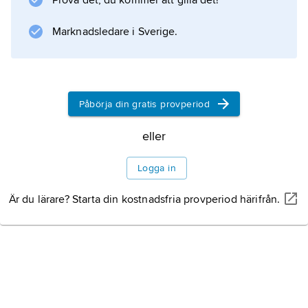
Prova det, du kommer att gilla det!
Marknadsledare i Sverige.
Information om artikeln
Påbörja din gratis provperiod
eller
Logga in
Är du lärare? Starta din kostnadsfria provperiod härifrån.