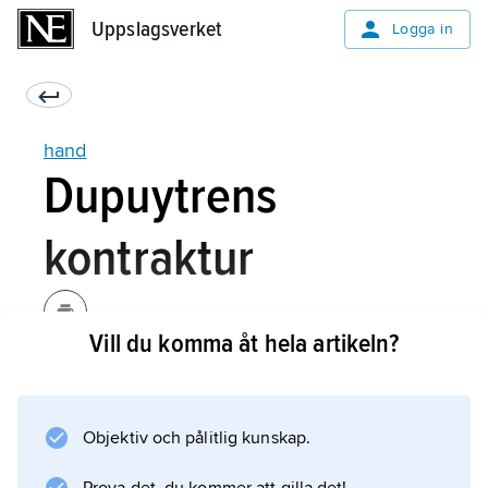
Uppslagsverket
Uppslagsverket
Logga in
hand
Dupuytrens
kontraktur
Vill du komma åt hela artikeln?
Vid Dupuytrens kontraktur kan man genom
operation vanligtvis räta ut fingret om
fingerkrökningen inte varit permanent under
Objektiv och pålitlig kunskap.
alltför lång tid.