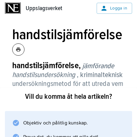
Uppslagsverket
Uppslagsverket
Logga in
handstilsjämförelse
handstilsjämförelse,
jämförande
handstilsundersökning
, kriminalteknisk
undersökningsmetod för att utreda vem
som skrivit en viss text.
Vill du komma åt hela artikeln?
Handstilsjämförelse görs mellan handskrift
vars upphovsman är okänd (omstridd skrift)
och skrift med känd upphovsman. Förfarandet
Objektiv och pålitlig kunskap.
har stor betydelse för att avgöra äkthet i