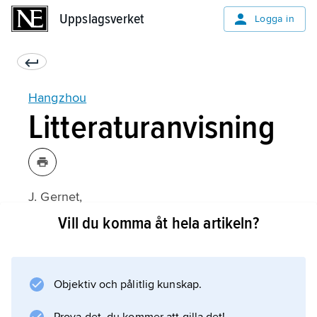
Uppslagsverket
Uppslagsverket
Logga in
Hangzhou
Litteraturanvisning
J. Gernet,
Daily Life in China on the Eve of the Mongol
Vill du komma åt hela artikeln?
Invasion 1250–1276
(1962).
Objektiv och pålitlig kunskap.