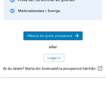
Prova det, du kommer att gilla det!
Information om artikeln
Marknadsledare i Sverige.
Påbörja din gratis provperiod
eller
Logga in
Är du lärare? Starta din kostnadsfria provperiod härifrån.