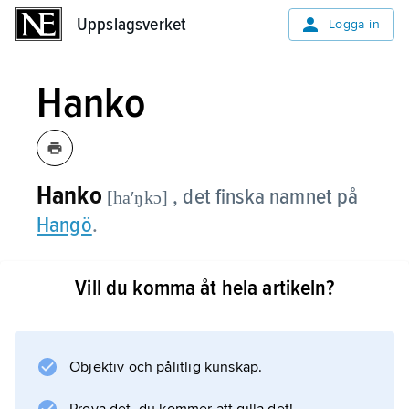
Uppslagsverket
Uppslagsverket
Logga in
Hanko
Hanko
, det finska namnet på
[haʹŋkɔ]
Hangö
.
Vill du komma åt hela artikeln?
Information om artikeln
Objektiv och pålitlig kunskap.