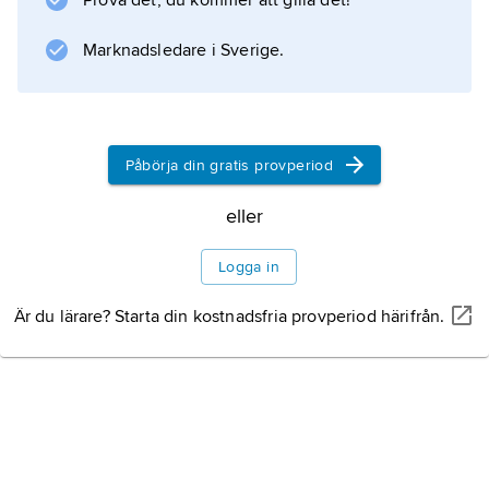
Prova det, du kommer att gilla det!
Marknadsledare i Sverige.
Påbörja din gratis provperiod
eller
Logga in
Är du lärare? Starta din kostnadsfria provperiod härifrån.