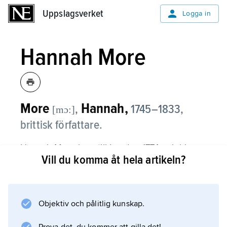
Uppslagsverket
Uppslagsverket
Logga in
Hannah More
More
Hannah,
,
1745–1833,
[mɔ:]
brittisk författare.
Hannah More kom till London 1774 och blev
Vill du komma åt hela artikeln?
snart en av de ledande gestalterna i den då så
livaktiga Blue Stocking Circle, vars lov hon
besjöng i dikten ”Bas bleu” (1786). Hon fick sin
tragedi
Objektiv och pålitlig kunskap.
Percy