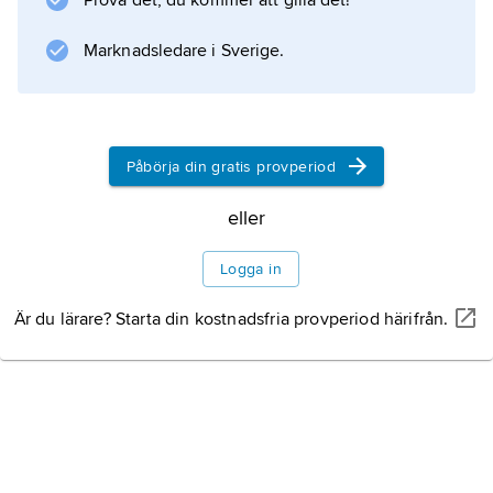
Prova det, du kommer att gilla det!
uppförd 1777 på Garricks teater. Romanen
Coelebs in Search of a Wife
Marknadsledare i Sverige.
(1–2,
Påbörja din gratis provperiod
Information om artikeln
eller
Logga in
Är du lärare? Starta din kostnadsfria provperiod härifrån.