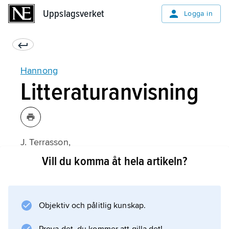
Uppslagsverket
Uppslagsverket
Logga in
Hannong
Litteraturanvisning
J. Terrasson,
Les Hannongs et leurs manufactures
Vill du komma åt hela artikeln?
(1971).
Objektiv och pålitlig kunskap.
Information om artikeln