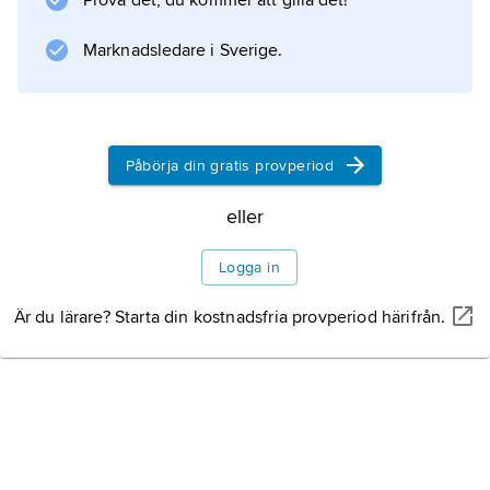
Prova det, du kommer att gilla det!
Marknadsledare i Sverige.
Påbörja din gratis provperiod
eller
Logga in
Är du lärare? Starta din kostnadsfria provperiod härifrån.