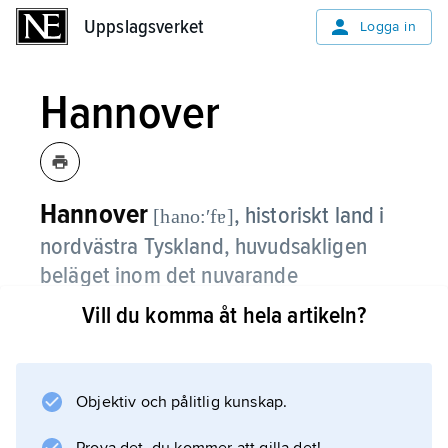
Uppslagsverket
Uppslagsverket
Logga in
Hannover
Hannover
,
historiskt land i
[hano:ʹfɐ]
nordvästra Tyskland, huvudsakligen
beläget inom det nuvarande
förbundslandet Niedersachsens gränser.
Vill du komma åt hela artikeln?
Liksom det närbelägna Braunschweig har det
sin upprinnelse i de ärftliga egendomar som
tillhörde Henrik Lejonet av huset Welf. Dess
Objektiv och pålitlig kunskap.
territorium genomgick under tidens lopp