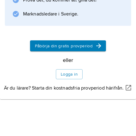
Prova det, du kommer att gilla det!
(1911; ”Alruna”). I början av 1930-talet närmade
han sig nazisterna, bland annat med
Marknadsledare i Sverige.
propagandaromanen
Horst Wessel
(1932), men hans böcker stämplades
Påbörja din gratis provperiod
eller
Information om artikeln
Logga in
Är du lärare? Starta din kostnadsfria provperiod härifrån.