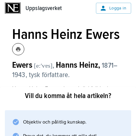
Uppslagsverket
Uppslagsverket
Logga in
Hanns Heinz Ewers
Ewers
Hanns Heinz,
,
1871–
[e:ʹvɐs]
1943, tysk författare.
Hanns Heinz Ewers skrev skräckfyllda dramer,
Vill du komma åt hela artikeln?
historier och romaner med starka inslag av
svart magi och ockultism, till exempel
Die Besessenen
(1909; ”De besatta”) och bestsellern
Objektiv och pålitlig kunskap.
Alraune