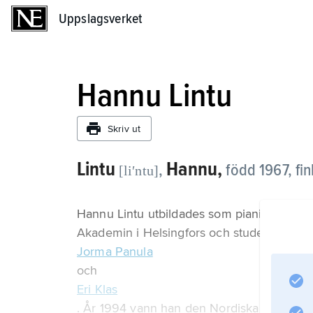
Uppslagsverket
Uppslagsverket
Hannu Lintu
Skriv ut
Lintu
Hannu,
,
född 1967, fin
[liʹntu]
Hannu Lintu utbildades som pianist och cel
Akademin i Helsingfors och studerade sena
Jorma Panula
och
Eri Klas
. År 1994 vann han den Nordiska dirigenttä