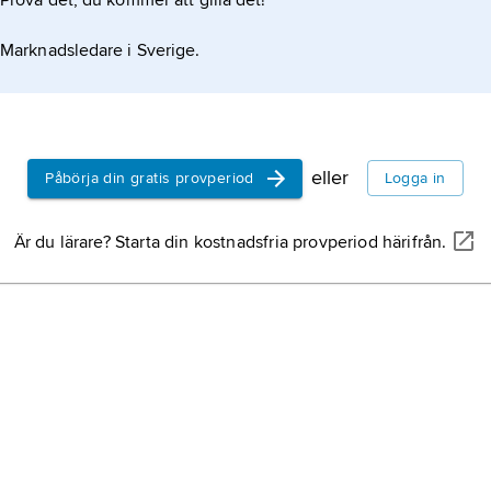
Prova det, du kommer att gilla det!
Marknadsledare i Sverige.
eller
Påbörja din gratis provperiod
Logga in
Är du lärare? Starta din kostnadsfria provperiod härifrån.