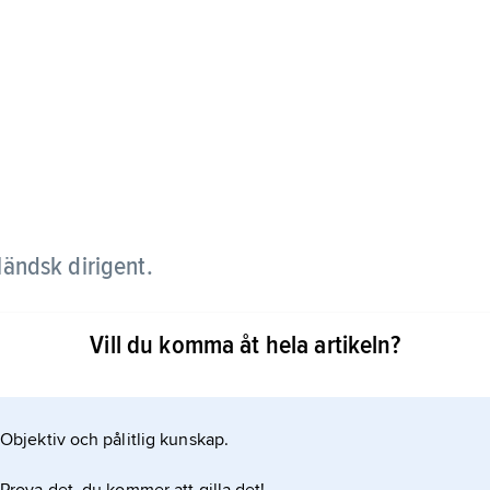
ländsk dirigent.
list vid musikkonservatoriet i Åbo och Sibelius-
Vill du komma åt hela artikeln?
re även dirigering för
Objektiv och pålitlig kunskap.
vlingen i Bergen.