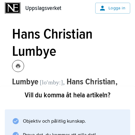
Uppslagsverket
Uppslagsverket
Logga in
Hans Christian
Lumbye
Lumbye
Hans Christian,
,
[loʹmby:]
1810–74, dansk tonsättare och
Vill du komma åt hela artikeln?
kapellmästare.
Lumbye skapade den speciella musiktradition
Objektiv och pålitlig kunskap.
som är förknippad med Tivoli i Köpenhamn,
där han med sin orkester ansvarade för