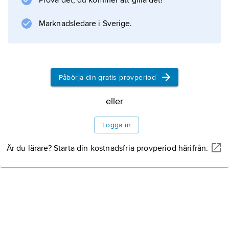
Prova det, du kommer att gilla det!
underhållningen från starten 1843 till 1872.
Som tonsättare hämtade han impulserna från
Marknadsledare i Sverige.
Wien.
Påbörja din gratis provperiod
Information om artikeln
eller
Logga in
Är du lärare? Starta din kostnadsfria provperiod härifrån.