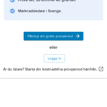
Prova det, du kommer att gilla det!
Marknadsledare i Sverige.
Påbörja din gratis provperiod
eller
Logga in
Är du lärare? Starta din kostnadsfria provperiod härifrån.