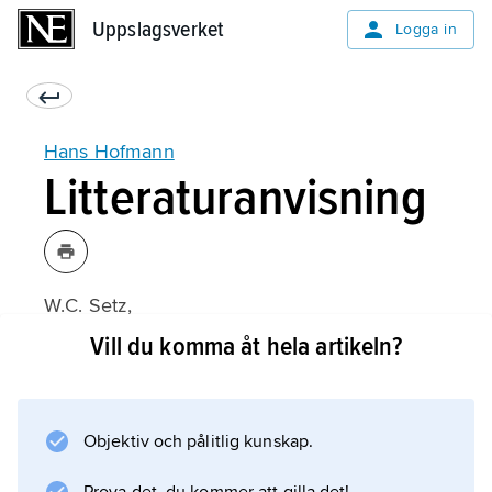
Uppslagsverket
Uppslagsverket
Logga in
Hans Hofmann
Litteraturanvisning
W.C. Setz,
Hans Hofmann
Vill du komma åt hela artikeln?
(1963).
Objektiv och pålitlig kunskap.
Information om artikeln