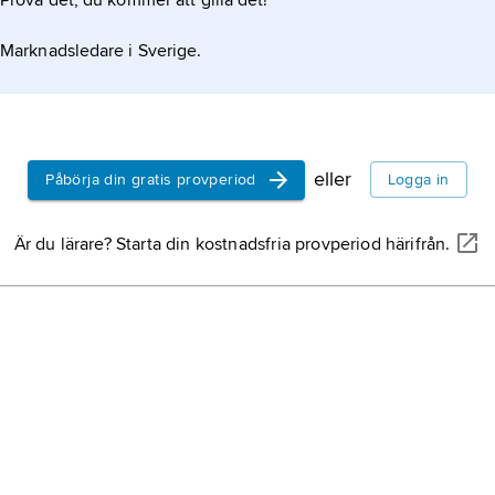
Prova det, du kommer att gilla det!
Marknadsledare i Sverige.
eller
Påbörja din gratis provperiod
Logga in
Är du lärare? Starta din kostnadsfria provperiod härifrån.