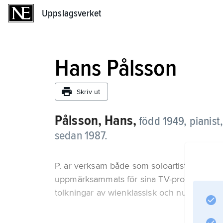
Uppslagsverket
Uppslagsverket
Hans Pålsson
Skriv ut
Pålsson, Hans,
född 1949,
pianist
sedan 1987.
P. är verksam både som soloartist och kamm
uppmärksammats för sina TV-program och tu
tolkningar av wienklassisk och nutida musi