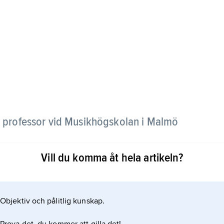
, professor vid Musikhögskolan i Malmö
Vill du komma åt hela artikeln?
armusiker. Han har spelat in åtskilliga skivor,
rnerat internationellt, ofta med personliga
k.
Objektiv och pålitlig kunskap.