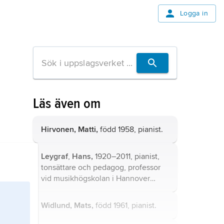
Logga in
Läs även om
Hirvonen, Matti,
född 1958, pianist.
Leygraf
,
Hans,
1920–2011, pianist,
tonsättare och pedagog, professor
vid musikhögskolan i Hannover
1962–85 och vid Mozarteum i
Salzburg 1972–94 och från 1997.
Widlund, Mats,
född 1961, pianist.