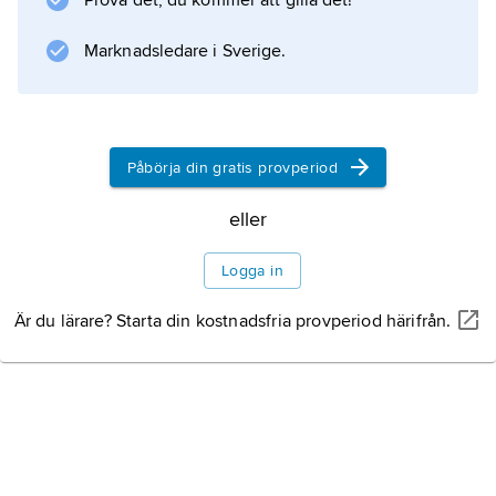
Prova det, du kommer att gilla det!
teoretisk plasmafysik, radioastronomi och
atomteori.
Marknadsledare i Sverige.
Information om artikeln
Påbörja din gratis provperiod
eller
Logga in
Är du lärare? Starta din kostnadsfria provperiod härifrån.