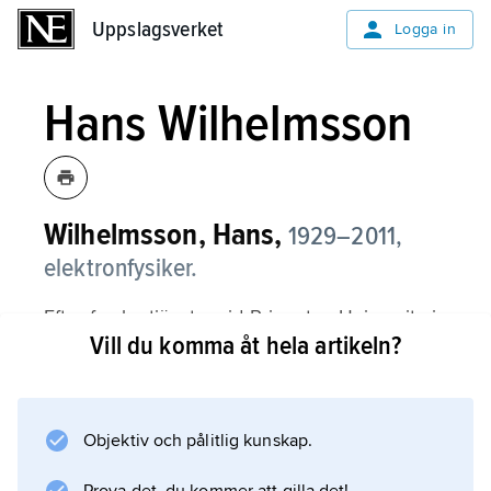
Uppslagsverket
Uppslagsverket
Logga in
Hans Wilhelmsson
Wilhelmsson, Hans,
1929–2011,
elektronfysiker.
Efter forskartjänster vid Princeton University i
Vill du komma åt hela artikeln?
USA, vid Försvarets forskningsanstalt samt
tjänst som laborator vid Uppsala universitet
var Wilhelmsson professor i elektromagnetisk
fältteori vid Chalmers tekniska högskola 1971–
Objektiv och pålitlig kunskap.
94. Han publicerade flera skrifter och böcker i