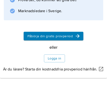
Prova det, du kommer att gilla det!
eller avföring. Smittan sprids i regel inte
vidare från människa till människa med
Marknadsledare i Sverige.
undantag för andesvirus, där human
smittspridning har konstaterats.
Påbörja din gratis provperiod
Information om artikeln
eller
Logga in
Är du lärare? Starta din kostnadsfria provperiod härifrån.