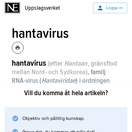
Uppslagsverket
Uppslagsverket
Logga in
hantavirus
hantavirus
(efter
Hantaan
, gränsflod
mellan Nord- och Sydkorea)
,
familj
RNA-virus (
Hantaviridae
) i ordningen
bunyavirus.
Vill du komma åt hela artikeln?
Smittspridning till människor sker framför allt
via inandning av damm som förorenats av
gnagares urin och avföring, eller via
Objektiv och pålitlig kunskap.
direktkontakt med infekterade djurs saliv, urin