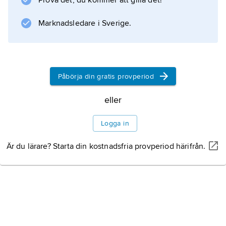
Prova det, du kommer att gilla det!
Marknadsledare i Sverige.
Bebyggelse
Historia
Påbörja din gratis provperiod
eller
Information om artikeln
Logga in
Är du lärare? Starta din kostnadsfria provperiod härifrån.