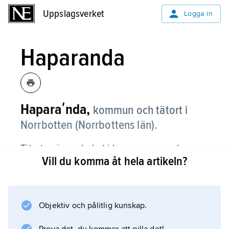
Uppslagsverket
Uppslagsverket
Logga in
Haparanda
Haparaʹnda,
kommun och tätort i
Norrbotten (Norrbottens län).
Tätorten är centralort i kommunen med
Vill du komma åt hela artikeln?
samma namn.
Kommunen
Objektiv och pålitlig kunskap.
Tätorten