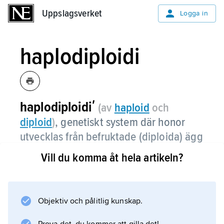
Uppslagsverket
Uppslagsverket
Logga in
haplodiploidi
haplodiploidiʹ
(av
haploid
och
diploid
)
, genetiskt system där honor
utvecklas från befruktade (diploida) ägg
och hanar från obefruktade (haploida)
Vill du komma åt hela artikeln?
ägg (jämför
arrhenotoki
).
Haplodiploidi innebär dels en mekanism för
könsbestämning, dels ett
Objektiv och pålitlig kunskap.
fortplantningssystem. Haplodiploidi