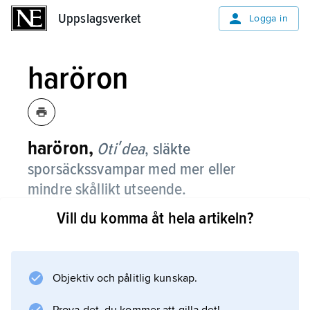
Uppslagsverket
Uppslagsverket
Logga in
haröron
haröron,
Otiʹdea
,
släkte
sporsäckssvampar med mer eller
mindre skållikt utseende.
Vill du komma åt hela artikeln?
I Sverige förekommer drygt 10 arter.
Objektiv och pålitlig kunskap.
Information om artikeln