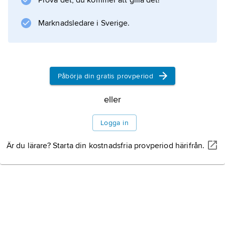
Prova det, du kommer att gilla det!
Marknadsledare i Sverige.
Påbörja din gratis provperiod
eller
Logga in
Är du lärare? Starta din kostnadsfria provperiod härifrån.