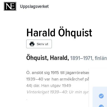
Uppslagsverket
Uppslagsverket
Harald Öhquist
Skriv ut
Öhquist, Harald,
1891–1971,
finlä
Ö. anslöt sig 1915 till jägarrörelsen, blev 
1939–40 var han armékårchef på Karelska n
44) där. Han utgav 1949
Vinterkriget 1939–40: Ur min synvinkel
.