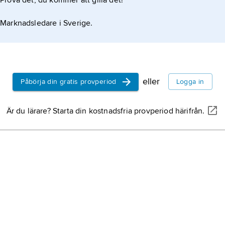
Prova det, du kommer att gilla det!
Marknadsledare i Sverige.
eller
Påbörja din gratis provperiod
Logga in
Är du lärare? Starta din kostnadsfria provperiod härifrån.