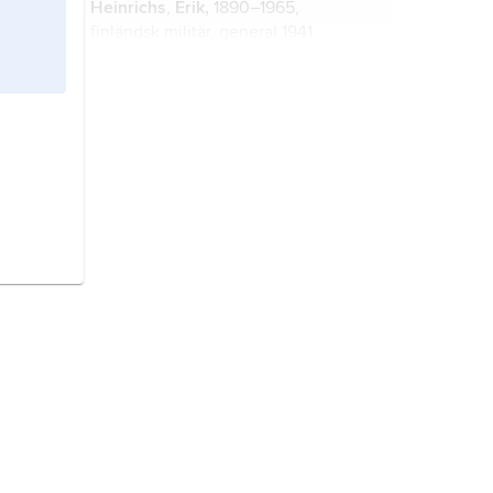
Heinrichs
,
Erik,
1890–1965,
finländsk militär, general 1941.
Pajari, Aaro,
1897–1949, finländsk
militär, generalmajor 1941.
Siilasvuo
(före 1936
Strömberg
),
Hjalmar,
1892–1947, finländsk militär,
generallöjtnant 1942.
Karelen,
finska
Karjala
, ryska
Karelija
, historiskt landskap på ömse
sidor av gränsen mellan Finland och
Ryssland.
fortsättningskriget,
gängse
benämning på kriget mellan Finland
och Sovjetunionen juni 1941–
september 1944.