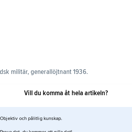
ndsk militär, generallöjtnant 1936.
överste 1918 och generalmajor 1930. I vinterkriget
Vill du komma åt hela artikeln?
äset, i fortsättningskriget armégruppchef (1942–
Objektiv och pålitlig kunskap.