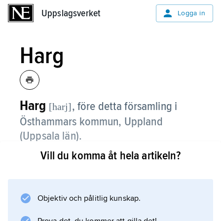
Uppslagsverket
Uppslagsverket
Logga in
Harg
Harg
,
före detta församling i
[harj]
Östhammars kommun, Uppland
(Uppsala län).
Vill du komma åt hela artikeln?
Harg, som sedan 2006 ingår i
Frösåkers
församling, består av begränsade bygder och
spridd bebyggelse i småbruten och flack,
Objektiv och pålitlig kunskap.
skogig mark.