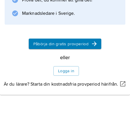
Prova det, du kommer att gilla det!
Marknadsledare i Sverige.
Information om artikeln
Påbörja din gratis provperiod
eller
Logga in
Är du lärare? Starta din kostnadsfria provperiod härifrån.