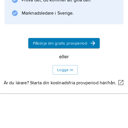
Prova det, du kommer att gilla det!
fasthållningsorgan i snabbt strömmande
Marknadsledare i Sverige.
Information om artikeln
Påbörja din gratis provperiod
eller
Logga in
Är du lärare? Starta din kostnadsfria provperiod härifrån.