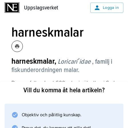
Uppslagsverket
Uppslagsverket
Logga in
harneskmalar
harneskmalar,
Loricariʹidae
, familj i
fiskunderordningen malar.
Den omfattar drygt 600 arter i sötvatten i Syd-
Vill du komma åt hela artikeln?
och Centralamerika. De blir mellan 5 och 75
cm långa. En art är nästan helt naken, medan
övriga har kroppen täckt av benplattor, därav
namnet. Munnen sitter på undersidan av
Objektiv och pålitlig kunskap.
huvudet och används av många arter som