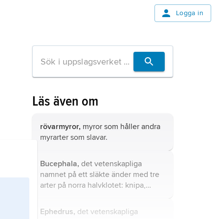
Logga in
Läs även om
rövarmyror,
myror som håller andra
myrarter som slavar.
Bucephala,
det vetenskapliga
namnet på ett släkte änder med tre
arter på norra halvklotet: knipa,
islandsknipa och buffelhuvud.
Ephedrus,
det vetenskapliga