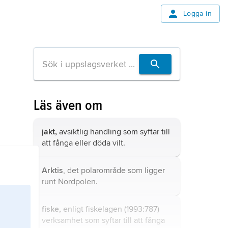
Logga in
Läs även om
jakt,
avsiktlig handling som syftar till
att fånga eller döda vilt.
Arktis
, det polarområde som ligger
runt Nordpolen.
fiske,
enligt fiskelagen (1993:787)
verksamhet som syftar till att fånga