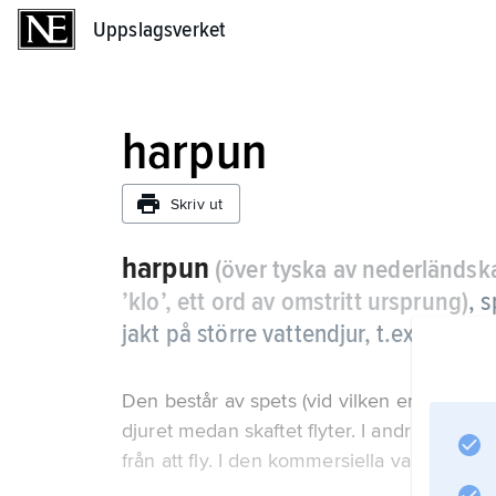
Uppslagsverket
Uppslagsverket
harpun
Skriv ut
harpun
(över tyska av nederländs
’klo’, ett ord av omstritt ursprung)
, 
jakt på större vattendjur, t.ex. säl.
Den består av spets (vid vilken en lina är f
djuret medan skaftet flyter. I andra änden a
från att fly. I den kommersiella valfångste