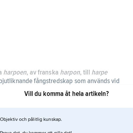
ka
harpoen
, av franska
harpon
, till
harpe
spjutliknande fångstredskap som används vid
Vill du komma åt hela artikeln?
astgjord) och skaft. Spetsen med linan fastnar i
v linan finns en blåsa (stor boll) som hindrar djuret
Objektiv och pålitlig kunskap.
n används kanon för att skjuta ut harpunen. I Sverige