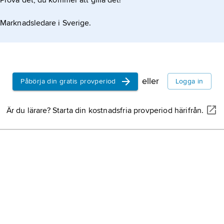
Prova det, du kommer att gilla det!
Marknadsledare i Sverige.
eller
Påbörja din gratis provperiod
Logga in
Är du lärare? Starta din kostnadsfria provperiod härifrån.