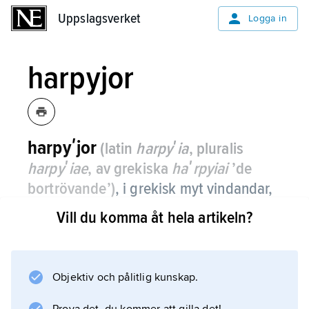
Uppslagsverket
Uppslagsverket
Logga in
harpyjor
harpyʹjor
(latin
harpyʹia
, pluralis
harpyʹiae
, av grekiska
haʹrpyiai
’de
bortrövande’)
, i grekisk myt vindandar,
döttrar till Thaumas och Elektra.
Vill du komma åt hela artikeln?
Enligt Hesiodos hette de
Aëllo
(’Storm’),
Objektiv och pålitlig kunskap.
Okypete