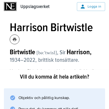
Uppslagsverket
Uppslagsverket
Logga in
Harrison Birtwistle
Birtwistle
Harrison,
, Sir
[bə:ʹtwisl]
1934–2022, brittisk tonsättare.
Harrison Birtwistle utvecklade en individuell
Vill du komma åt hela artikeln?
stil med utgångspunkt hos Varèse och
Stravinsky. I övrigt ställde han sig utanför
1900-talets hastigt växlande stilskiften.
Objektiv och pålitlig kunskap.