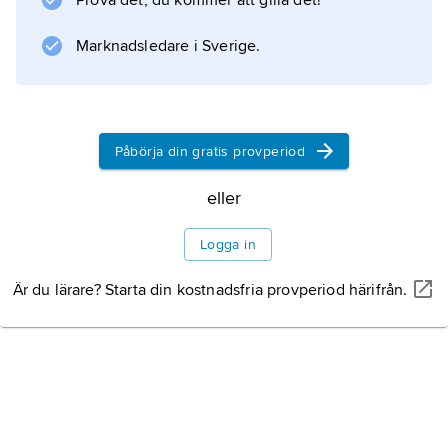
Prova det, du kommer att gilla det!
Information om artikeln
Marknadsledare i Sverige.
Påbörja din gratis provperiod
eller
Logga in
Är du lärare? Starta din kostnadsfria provperiod härifrån.