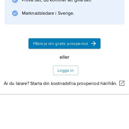
Prova det, du kommer att gilla det!
Marknadsledare i Sverige.
Påbörja din gratis provperiod
eller
Logga in
Är du lärare? Starta din kostnadsfria provperiod härifrån.