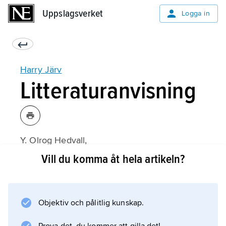
Uppslagsverket
Uppslagsverket
Logga in
Harry Järv
Litteraturanvisning
Y. Olrog Hedvall,
Harry Järv: Tryckta skrifter 1939–1980
Vill du komma åt hela artikeln?
(1981).
Objektiv och pålitlig kunskap.
Information om artikeln