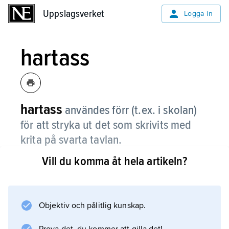
Uppslagsverket
Uppslagsverket
Logga in
hartass
hartass
användes förr (t.ex. i skolan)
för att stryka ut det som skrivits med
krita på svarta tavlan.
Vill du komma åt hela artikeln?
Jämför uttrycket
stryka med hartassen
, mildra en tillrättavisning eller bagatellisera ett
förfluget yttrande.
Objektiv och pålitlig kunskap.