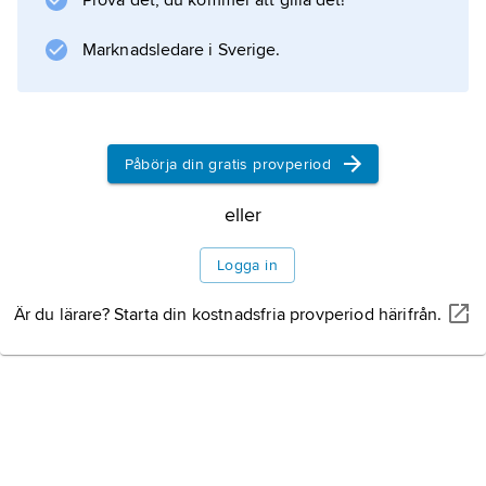
Prova det, du kommer att gilla det!
Marknadsledare i Sverige.
Information om artikeln
Påbörja din gratis provperiod
eller
Logga in
Är du lärare? Starta din kostnadsfria provperiod härifrån.