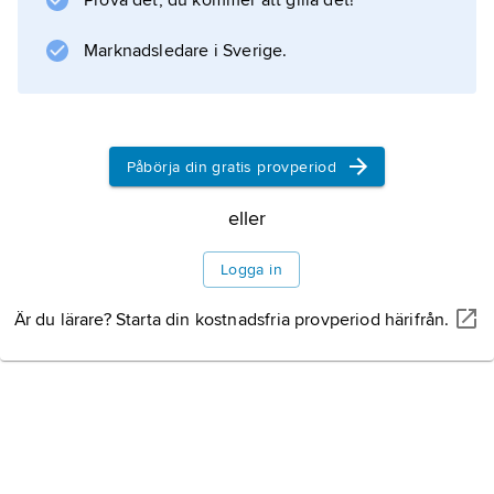
Prova det, du kommer att gilla det!
parasiter. Vid mekanisk skada täpper kådan
snabbt till såret och förhindrar infektion.
Marknadsledare i Sverige.
Information om artikeln
Påbörja din gratis provperiod
eller
Logga in
Är du lärare? Starta din kostnadsfria provperiod härifrån.