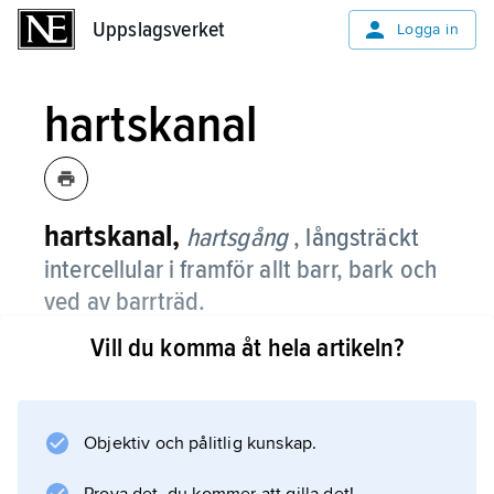
Uppslagsverket
Uppslagsverket
Logga in
hartskanal
hartskanal,
hartsgång
, långsträckt
intercellular i framför allt barr, bark och
ved av barrträd.
Vill du komma åt hela artikeln?
Hartskanaler avgränsas av epitel bestående
av ett lager celler som avsöndrar eteriska oljor
och harts (kåda, terpenoider). Den biologiska
funktionen med olja och harts torde främst
Objektiv och pålitlig kunskap.
vara att utgöra skydd mot växtätande djur och