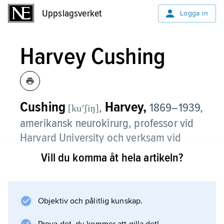
Uppslagsverket
Uppslagsverket
Logga in
Harvey Cushing
Cushing
Harvey,
,
1869–1939,
[kuʹʃiŋ]
amerikansk neurokirurg, professor vid
Harvard University och verksam vid
Peter Bent Brigham Hospital i Boston
Vill du komma åt hela artikeln?
1912–32, professor vid Yale University
från 1933.
Objektiv och pålitlig kunskap.
C. etablerade efter sekelskiftet den
neurokirurgiska disciplinen i USA (först vid