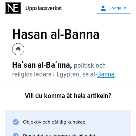
Uppslagsverket
Uppslagsverket
Logga in
Hasan al-Banna
Haʹsan al-Baʹnna,
politisk och
religiös ledare i Egypten, se al-
Banna
.
Vill du komma åt hela artikeln?
Information om artikeln
Objektiv och pålitlig kunskap.