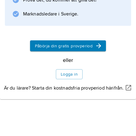
Prova det, du kommer att gilla det!
Marknadsledare i Sverige.
Påbörja din gratis provperiod
eller
Logga in
Är du lärare? Starta din kostnadsfria provperiod härifrån.