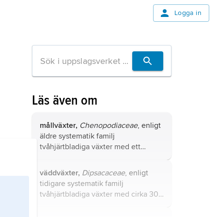
Logga in
Läs även om
mållväxter,
Chenopodiaceae
, enligt
äldre systematik familj
tvåhjärtbladiga växter med ett
tusental arter fleråriga örter och ett
fåtal arter buskar eller små träd,
väddväxter,
Dipsacaceae
, enligt
numera inkluderade i familjen
tidigare systematik familj
amarantväxter
.
tvåhjärtbladiga växter med cirka 300
arter ett- till fleråriga örter och några
buskar. Den ingår numera i familjen