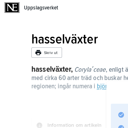
Uppslagsverket
Uppslagsverket
hasselväxter
Skriv ut
hasselväxter,
Corylaʹceae
,
enligt 
med cirka 60 arter träd och buskar
regionen; ingår numera i
björkväxter
.
Information om artikeln