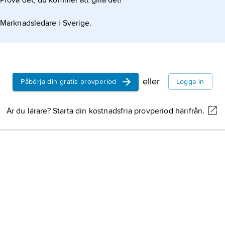
Prova det, du kommer att gilla det!
Marknadsledare i Sverige.
eller
Påbörja din gratis provperiod
Logga in
Är du lärare? Starta din kostnadsfria provperiod härifrån.