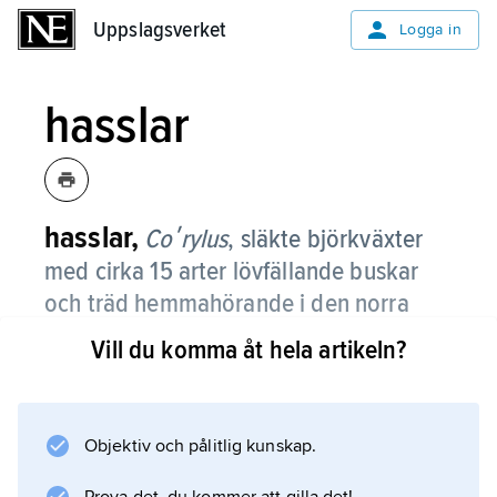
Uppslagsverket
Uppslagsverket
Logga in
hasslar
hasslar,
Coʹrylus
,
släkte björkväxter
med cirka 15 arter lövfällande buskar
och träd hemmahörande i den norra
tempererade regionen.
Vill du komma åt hela artikeln?
De har strödda, enkla, fjädernerviga, skaftade
och vanligen hela blad. De nakna
hanblommorna har 2–4 ståndare och sitter i
Objektiv och pålitlig kunskap.
hängen, medan honblommorna, som har ett