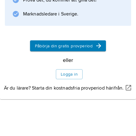
Prova det, du kommer att gilla det!
litet hylle, sitter två och två tillsammans i små
knippen.
Marknadsledare i Sverige.
Information om artikeln
Påbörja din gratis provperiod
eller
Logga in
Är du lärare? Starta din kostnadsfria provperiod härifrån.