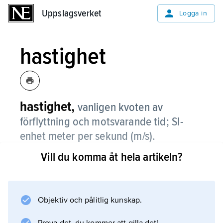
Uppslagsverket
Uppslagsverket
Logga in
hastighet
hastighet,
vanligen kvoten av
förflyttning och motsvarande tid; SI-
enhet meter per sekund (m/s).
Vill du komma åt hela artikeln?
Vid materiell förflyttning betecknas hastighet
v
, vid vågutbredning
c
Objektiv och pålitlig kunskap.
, med