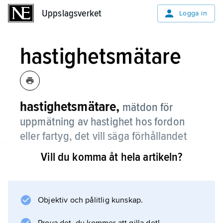
Uppslagsverket
Uppslagsverket
Logga in
hastighetsmätare
hastighetsmätare,
mätdon för
uppmätning av hastighet hos fordon
eller fartyg, det vill säga förhållandet
mellan tillryggalagd sträcka och
Vill du komma åt hela artikeln?
motsvarande tid.
Vid mätning av hastighet hos hjulburna fordon
ligger det närmast till hands att bestämma
Objektiv och pålitlig kunskap.
hastigheten genom uppmätning av