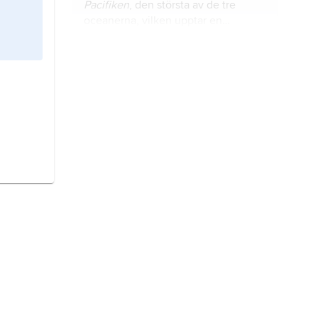
Pacifiken
, den största av de tre
oceanerna, vilken upptar en
tredjedel av jordens yta.
Indiska oceanen,
den minsta av de
tre oceanerna, belägen mellan
Afrika, Asien och Australien.
stenkoraller,
Madreporaria
(syn.
Scleractinia
), ordning koralldjur med
ca 2 500 nutida arter.
Medelhavet,
Europeiska
medelhavet
, bihav till Atlanten
mellan Europa och Afrika.
Norra ishavet,
Arktiska oceanen
,
det minsta av de fem världshaven,
till största delen istäckt och
omgärdat av de nordamerikanska