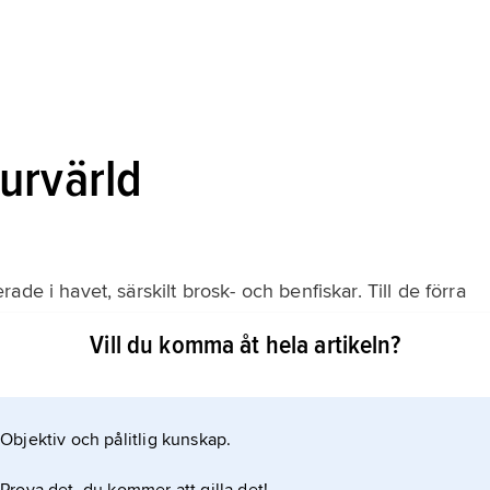
urvärld
de i havet, särskilt brosk- och benfiskar. Till de förra
ed ca 800 arter, medan den stora artbildningen har
Vill du komma åt hela artikeln?
arter. Kräldjur är sparsamt förekommande vad gäller
öldpaddor, ormar och
Objektiv och pålitlig kunskap.