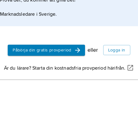
Prova det, du kommer att gilla det!
Marknadsledare i Sverige.
eller
Påbörja din gratis provperiod
Logga in
Är du lärare? Starta din kostnadsfria provperiod härifrån.