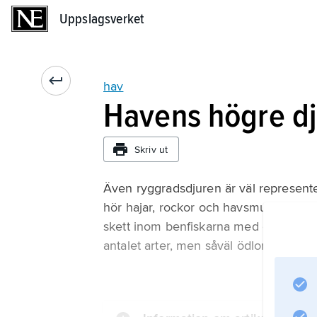
Uppslagsverket
Uppslagsverket
hav
Havens högre dj
Skriv ut
Även ryggradsdjuren är väl representera
hör hajar, rockor och havsmusfiskar m
skett inom benfiskarna med ca 21 000 
antalet arter, men såväl ödlor som sk