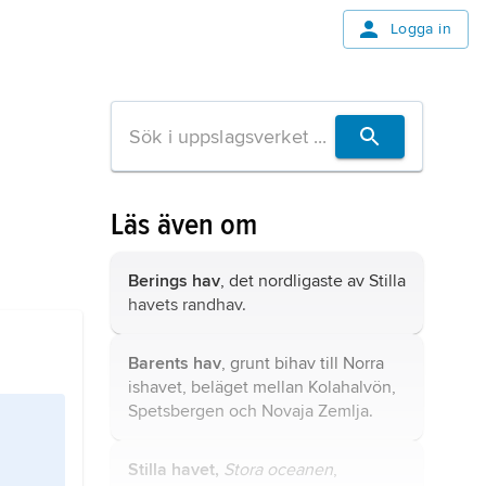
Logga in
Läs även om
Berings hav
, det nordligaste av Stilla
havets randhav.
Barents hav
, grunt bihav till Norra
ishavet, beläget mellan Kolahalvön,
Spetsbergen och Novaja Zemlja.
Stilla havet,
Stora oceanen
,