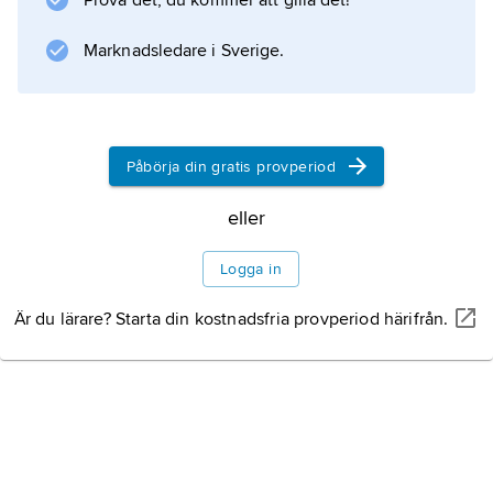
Prova det, du kommer att gilla det!
Marknadsledare i Sverige.
Påbörja din gratis provperiod
eller
Logga in
Är du lärare? Starta din kostnadsfria provperiod härifrån.