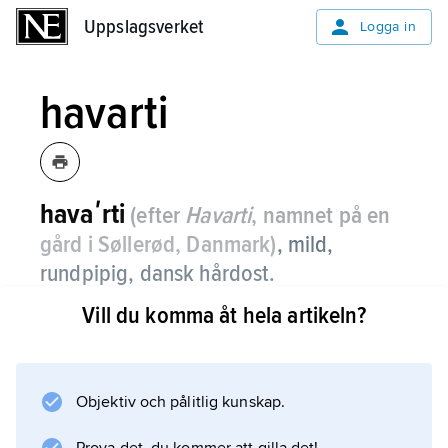
Uppslagsverket
Uppslagsverket
Logga in
havarti
havaʹrti
(efter
Havarti
, namnet på en
gård i Søllerød, Danmark)
,
mild,
rundpipig, dansk hårdost.
Vill du komma åt hela artikeln?
Information om artikeln
Objektiv och pålitlig kunskap.