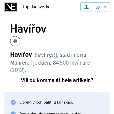
Uppslagsverket
Uppslagsverket
Logga in
Havířov
Havířov
,
stad i norra
[haʹvi:rʒɔf]
Mähren, Tjeckien; 84 500 invånare
(2012).
Vill du komma åt hela artikeln?
Havířov grundades 1955 som landets första
självständiga socialistiska stad och ingår i
Ostravas stenkolsdistrikt. De äldsta delarna är
byggda i stalinistisk stil.
Objektiv och pålitlig kunskap.