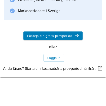
Prova det, du kommer att gilla det!
Marknadsledare i Sverige.
Information om artikeln
Påbörja din gratis provperiod
eller
Logga in
Är du lärare? Starta din kostnadsfria provperiod härifrån.