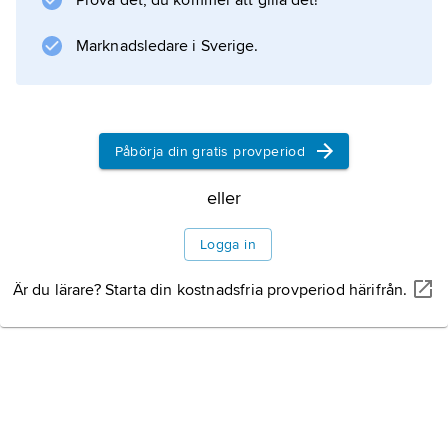
Prova det, du kommer att gilla det!
.
Marknadsledare i Sverige.
Information om artikeln
Påbörja din gratis provperiod
eller
Logga in
Är du lärare? Starta din kostnadsfria provperiod härifrån.