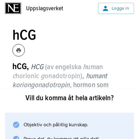
Uppslagsverket
Uppslagsverket
Logga in
hCG
hCG,
HCG
(av engelska
h
uman
c
horionic
g
onadotropin)
,
humant
koriongonadotropin
,
hormon som
bildas i de celler i det befruktade ägget
Vill du komma åt hela artikeln?
vilka senare kommer att utvecklas till
moderkaka (placenta).
Objektiv och pålitlig kunskap.
Se
gonadotropiner