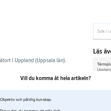
Läs ä
tort i Uppland (Uppsala län).
Tärnsjö
Uppland
 i kommunen med samma namn.
om Heby;
Vill du komma åt hela artikeln?
Vittinge
Uppland
om Upps
Objektiv och pålitlig kunskap.