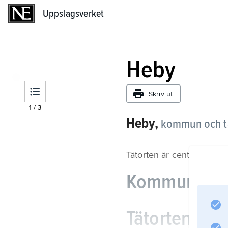
Uppslagsverket
Uppslagsverket
Heby
Skriv ut
1
/
3
Heby,
kommun och tä
Tätorten är centralort
Kommunen
Tätorten