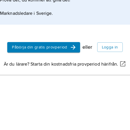
Prova det, du kommer att gilla det!
Harbo,
Uppland
Marknadsledare i Sverige.
nordväs
(2021).
tikeln
Östervå
Uppland
nordväs
eller
Påbörja din gratis provperiod
Logga in
(2016).
Tierp,
k
Är du lärare? Starta din kostnadsfria provperiod härifrån.
Gästrikl
Uppsala
Knivsta
Uppland
Norsjö,
Västerbo