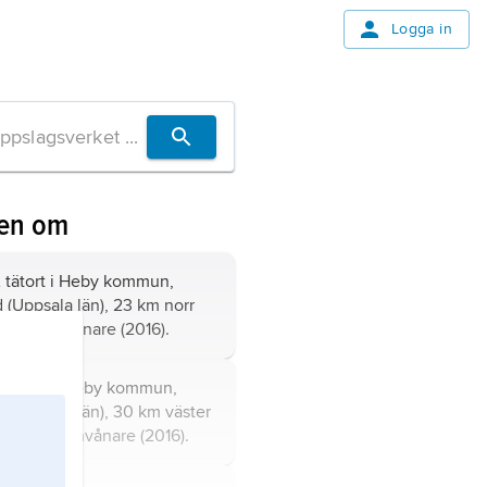
Logga in
ven om
,
tätort i Heby kommun,
 (Uppsala län), 23 km norr
 1 174 invånare (2016).
,
tätort i Heby kommun,
 (Uppsala län), 30 km väster
ala; 566 invånare (2016).