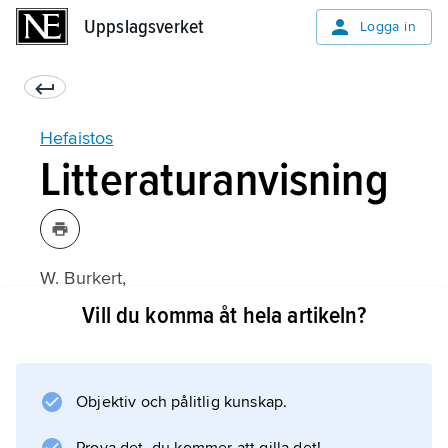
Uppslagsverket
Uppslagsverket
Logga in
Hefaistos
Litteraturanvisning
W. Burkert,
Greek Religion
Vill du komma åt hela artikeln?
(1985);
Objektiv och pålitlig kunskap.
Information om artikeln