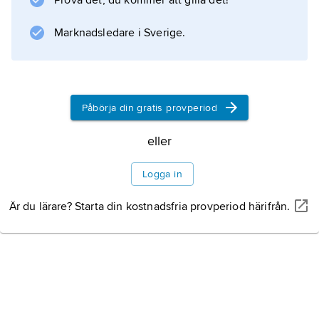
Prova det, du kommer att gilla det!
Marknadsledare i Sverige.
Påbörja din gratis provperiod
eller
Logga in
Är du lärare? Starta din kostnadsfria provperiod härifrån.