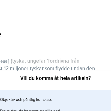
e
(tyska, ungefär ’fördrivna från
bənə]
 12 miljoner tyskar som flydde undan den
er som utvisades från bl.a.
Vill du komma åt hela artikeln?
slutet.
g, bedriva politik och instifta en särskild
Objektiv och pålitlig kunskap.
eträds de fördrivna och deras ättlingar av Bund